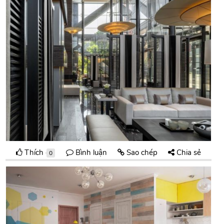
Thích
Bình luận
Sao chép
Chia sẻ
0