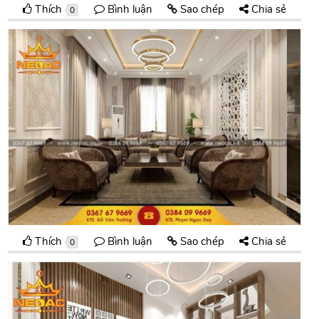
Thích
Bình luận
Sao chép
Chia sẻ
0
Thích
Bình luận
Sao chép
Chia sẻ
0