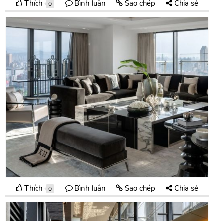
Thích
Bình luận
Sao chép
Chia sẻ
0
Thích
Bình luận
Sao chép
Chia sẻ
0