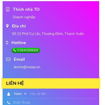
Thích nhà TO
Doanh nghiệp
Địa chỉ
Số 23 Phố Cự Lộc, Thượng Đình, Thanh Xuân
Hotline
0384099669
Email
lienhe@neoac.vn
LIÊN HỆ