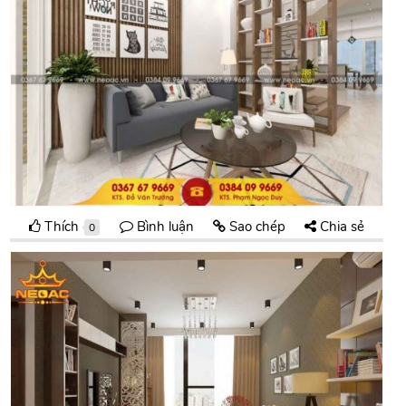
Thích
Bình luận
Sao chép
Chia sẻ
0