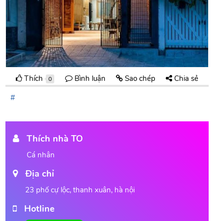
Thích
Bình luận
Sao chép
Chia sẻ
0
Thích nhà TO
Cá nhân
Địa chỉ
23 phố cự lộc, thanh xuân, hà nội
Hotline