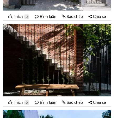
Thích
Bình luận
Sao chép
Chia sẻ
0
Thích
Bình luận
Sao chép
Chia sẻ
0