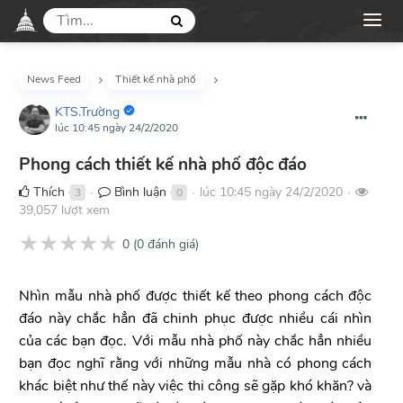
News Feed
Thiết kế nhà phố
KTS.Trường
lúc 10:45 ngày 24/2/2020
Phong cách thiết kế nhà phố độc đáo
Thích
Bình luận
lúc 10:45 ngày 24/2/2020
3
0
●
●
●
39,057 lượt xem
★
★
★
★
★
0
(
0
đánh giá)
Nhìn mẫu nhà phố được thiết kế theo phong cách độc
đáo này chắc hẳn đã chinh phục được nhiều cái nhìn
của các bạn đọc. Với mẫu nhà phố này chắc hẳn nhiều
bạn đọc nghĩ rằng với những mẫu nhà có phong cách
khác biệt như thế này việc thi công sẽ gặp khó khăn? và