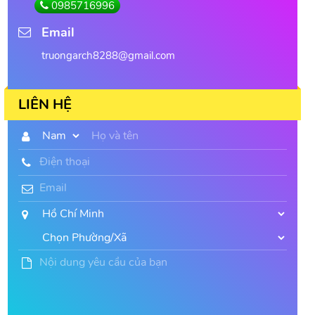
0985716996
Email
truongarch8288@gmail.com
LIÊN HỆ