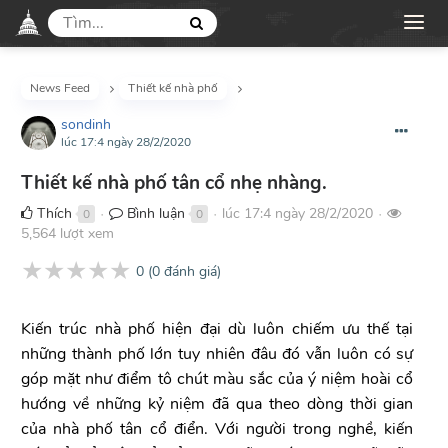
News Feed
Thiết kế nhà phố
sondinh
lúc 17:4 ngày 28/2/2020
Thiết kế nhà phố tân cổ nhẹ nhàng.
Thích
Bình luận
lúc 17:4 ngày 28/2/2020
0
0
●
●
●
5,564 lượt xem
★
★
★
★
★
0
(
0
đánh giá)
Kiến trúc nhà phố hiện đại dù luôn chiếm ưu thế tại
những thành phố lớn tuy nhiên đâu đó vẫn luôn có sự
góp mặt như điểm tô chút màu sắc của ý niệm hoài cổ
hướng về những kỷ niệm đã qua theo dòng thời gian
của nhà phố tân cổ điển. Với người trong nghề, kiến