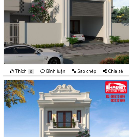
Thích
Bình luận
Sao chép
Chia sẻ
0