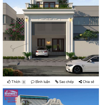
Thích
Bình luận
Sao chép
Chia sẻ
0