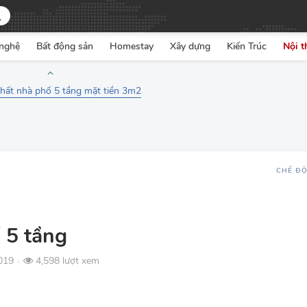
nghệ
Bất động sản
Homestay
Xây dựng
Kiến Trúc
Nội t
thất nhà phố 5 tầng mặt tiền 3m2
CHẾ Đ
ố 5 tầng
019
4,598 lượt xem
●