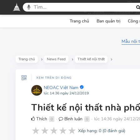
Trang chủ
Ban quản trị
Công 
Mẫu nội 
Trang chủ
News Feed
Thiết kế nội thất
XEM TRÊN DI ĐỘNG
NEOAC Việt Nam
lúc 14:36 ngày 24/12/2019
Thiết kế nội thất nhà ph
Thích
Bình luận
lúc 14:36 ngày 24/12/2
0
0
●
●
★
★
★
★
★
Xếp hạng:
0
(
0
đánh giá)