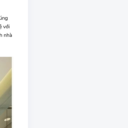
a
húng
ệ với
ch nhà