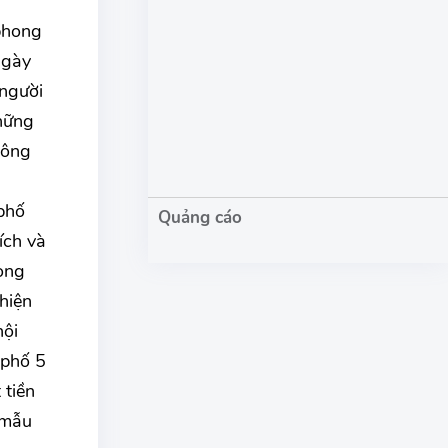
 phong
ngày
 người
những
hông
 phố
ích và
ong
hiện
nội
 phố 5
 tiền
 mẫu