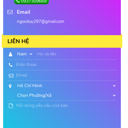
0937309669
Email
ngocduy297@gmail.com
LIÊN HỆ