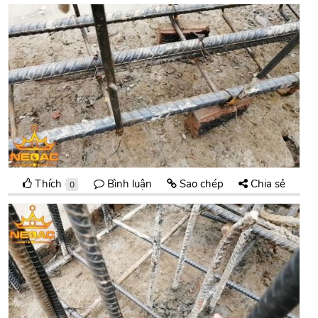
Thích
Bình luận
Sao chép
Chia sẻ
0