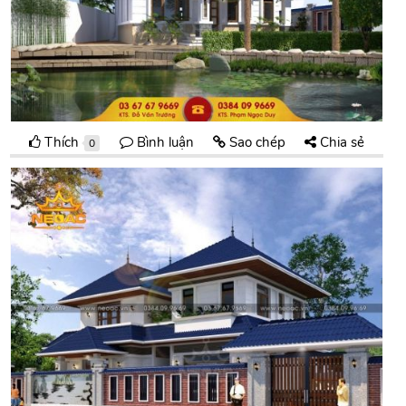
Thích
Bình luận
Sao chép
Chia sẻ
0