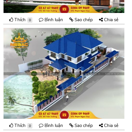
Thích
Bình luận
Sao chép
Chia sẻ
0
Thích
Bình luận
Sao chép
Chia sẻ
0