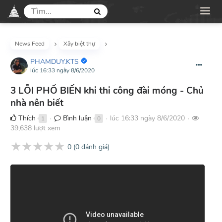
News Feed
Xây biệt thự
PHAMDUY.KTS
lúc 16:33 ngày 8/6/2020
3 LỖI PHỔ BIẾN khi thi công đài móng - Chủ
nhà nên biết
Thích
Bình luận
lúc 16:33 ngày 8/6/2020
1
0
●
●
●
39,638 lượt xem
★
★
★
★
★
0
(
0
đánh giá)