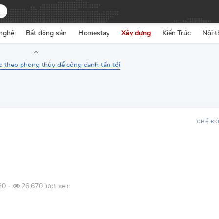
nghệ
Bất động sản
Homestay
Xây dựng
Kiến Trúc
Nội t
c theo phong thủy để công danh tấn tới
CHẾ Đ
20
26,670 lượt xem
●