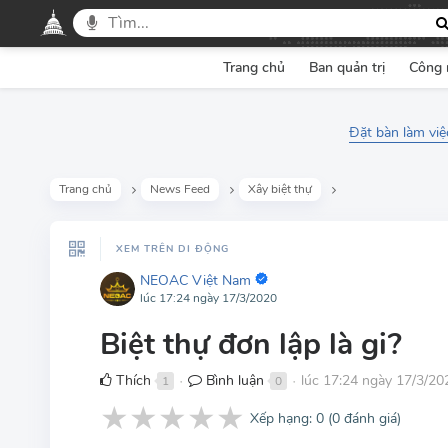
Trang chủ
Ban quản trị
Công 
Đặt bàn làm việ
Trang chủ
News Feed
Xây biệt thự
XEM TRÊN DI ĐỘNG
NEOAC Việt Nam
lúc 17:24 ngày 17/3/2020
Biệt thự đơn lập là gi?
Thích
Bình luận
lúc 17:24 ngày 17/3/20
1
0
●
●
★
★
★
★
★
Xếp hạng:
0
(
0
đánh giá)