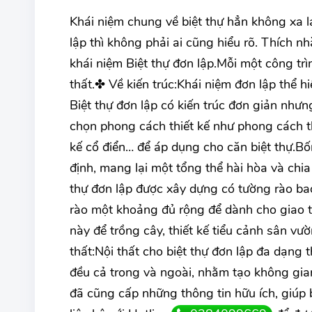
Khái niệm chung về biệt thự hẳn không xa lạ
lập thì không phải ai cũng hiểu rõ. Thích n
khái niệm Biệt thự đơn lập.Mỗi một công trì
thất.✤ Về kiến trúc:Khái niệm đơn lập thể hiệ
Biệt thự đơn lập có kiến trúc đơn giản như
chọn phong cách thiết kế như phong cách thi
kế cổ điển… để áp dụng cho căn biệt thự.B
định, mang lại một tổng thể hài hòa và chi
thự đơn lập được xây dựng có tường rào bao
rào một khoảng đủ rộng để dành cho giao t
này để trồng cây, thiết kế tiểu cảnh sân vư
thất:Nội thất cho biệt thự đơn lập đa dạng 
đều cả trong và ngoài, nhằm tạo không gia
đã cũng cấp những thông tin hữu ích, giúp b