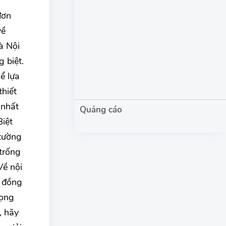
đơn
về
à Nội
g biệt.
ể lựa
thiết
 nhất
iệt
 tường
trống
Về nội
, đồng
vọng
, hãy