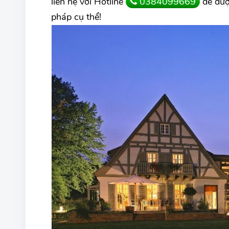
liên hệ với Hotline
0384099669
để được
pháp cụ thể!