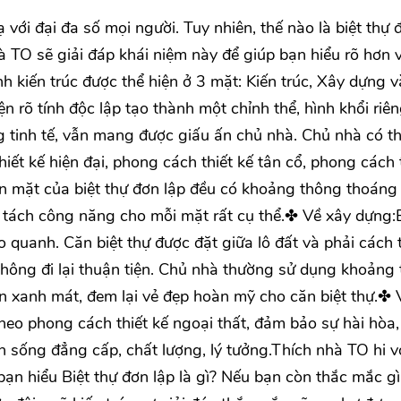
 với đại đa số mọi người. Tuy nhiên, thế nào là biệt thự 
hà TO sẽ giải đáp khái niệm này để giúp bạn hiểu rõ hơn 
nh kiến trúc được thể hiện ở 3 mặt: Kiến trúc, Xây dựng v
n rõ tính độc lập tạo thành một chỉnh thể, hình khổi riên
ng tinh tế, vẫn mang được giấu ấn chủ nhà. Chủ nhà có th
ết kế hiện đại, phong cách thiết kế tân cổ, phong cách 
ốn mặt của biệt thự đơn lập đều có khoảng thông thoáng
a tách công năng cho mỗi mặt rất cụ thể.✤ Về xây dựng:B
 quanh. Căn biệt thự được đặt giữa lô đất và phải cách
hông đi lại thuận tiện. Chủ nhà thường sử dụng khoảng 
ờn xanh mát, đem lại vẻ đẹp hoàn mỹ cho căn biệt thự.✤ 
theo phong cách thiết kế ngoại thất, đảm bảo sự hài hòa
n sống đẳng cấp, chất lượng, lý tưởng.Thích nhà TO hi 
ạn hiểu Biệt thự đơn lập là gì? Nếu bạn còn thắc mắc gì