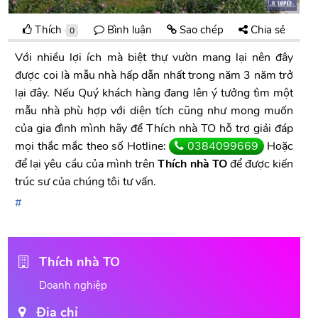
Thích
Bình luận
Sao chép
Chia sẻ
0
Với nhiều lợi ích mà biệt thự vườn mang lại nên đây
được coi là mẫu nhà hấp dẫn nhất trong năm 3 năm trở
lại đây. Nếu Quý khách hàng đang lên ý tưởng tìm một
mẫu nhà phù hợp với diện tích cũng như mong muốn
của gia đình mình hãy để Thích nhà TO hỗ trợ giải đáp
mọi thắc mắc theo số Hotline:
0384099669
Hoặc
để lại yêu cầu của mình trên
Thích nhà TO
để được kiến
trúc sư của chúng tôi tư vấn.
Thích nhà TO
Doanh nghiệp
Địa chỉ