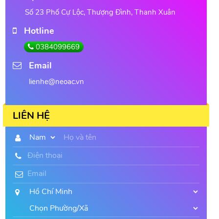
Số 23 Phố Cự Lộc, Thượng Đình, Thanh Xuân
Hotline
0384099669
Email
lienhe@neoac.vn
LIÊN HỆ