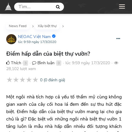
News Feed
Xây biệt thự
NEOAC Việt Nam
lúc 9:59 ngày 17/3/2020
Điểm hấp dẫn của biệt thự vườn?
Thích
Bình luận
lúc 9:59 ngày 17/3/2020
3
0
●
●
●
28,102 lượt xem
★
★
★
★
★
0
(
0
đánh giá)
Một ngôi nhà tích hợp cả yếu tố thẩm mỹ cùng không
gian xanh của cây cối hoa lá đem đến sự thu hút đặc
biệt. Điểm hấp dẫn của biệt thự vườn mang lại cho gia
chủ là gì? Đặc biệt với những ngôi nhà biệt thự vườn 1
tầng luôn là mẫu nhà hấp dẫn nhiều đối tượng khách