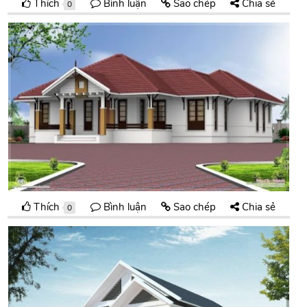
Thích
Bình luận
Sao chép
Chia sẻ
0
Thích
Bình luận
Sao chép
Chia sẻ
0