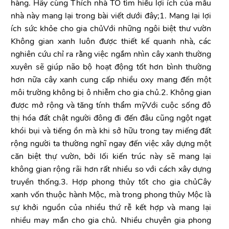
hàng. Hãy cùng Thích nhà TO tìm hiểu lợi ích của mẫu
nhà này mang lại trong bài viết dưới đây;1. Mang lại lợi
ích sức khỏe cho gia chủVới những ngôi biệt thư vườn
Không gian xanh luôn được thiết kế quanh nhà, các
nghiên cứu chỉ ra rằng việc ngắm nhìn cây xanh thường
xuyên sẽ giúp não bộ hoạt động tốt hơn bình thường
hơn nữa cây xanh cung cấp nhiều oxy mang đến một
môi trường không bị ô nhiễm cho gia chủ.2. Không gian
được mở rộng và tăng tính thẩm mỹVới cuộc sống đô
thị hóa đất chật người đông đi đến đâu cũng ngột ngạt
khói bụi và tiếng ồn mà khi sở hữu trong tay miếng đất
rộng người ta thường nghĩ ngay đến việc xây dựng một
căn biệt thự vườn, bởi lối kiến trúc này sẽ mang lại
không gian rộng rãi hơn rất nhiều so với cách xây dựng
truyền thống.3. Hợp phong thủy tốt cho gia chủCây
xanh vốn thuộc hành Mộc, mà trong phong thủy Mộc là
sự khởi nguồn của nhiều thứ rễ kết hợp và mang lại
nhiều may mắn cho gia chủ. Nhiều chuyên gia phong