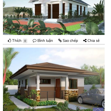
Thích
Bình luận
Sao chép
Chia sẻ
0