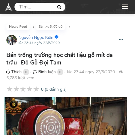
News Feed
Sản xuất đồ gỗ
Nguyễn Ngọc Kiên
lúc 23:44 ngày 22/5/2020
Bán trống trường học chất liệu gỗ mít da
trâu- Đồ Gỗ Đọi Tam
Thích
Bình luận
lúc 23:44 ngày 22/5/2020
0
0
●
●
●
5,785 lượt xem
★
★
★
★
★
0
(
0
đánh giá)