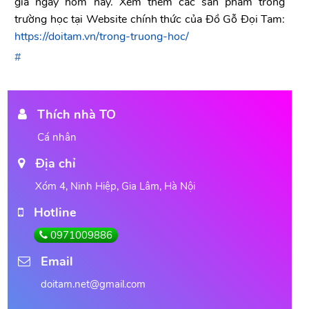
giá ngay hôm nay. Xem thêm các sản phẩm trống
trường học tại Website chính thức của Đồ Gỗ Đọi Tam:
https://doitam.vn/trong-truong-hoc/
Thích nhà TO
Cá nhân
Địa chỉ
Xóm 4, Ninh Hiệp, Gia Lâm, Hà Nội
Hotline
0971009886
Email
doitam.net@gmail.com