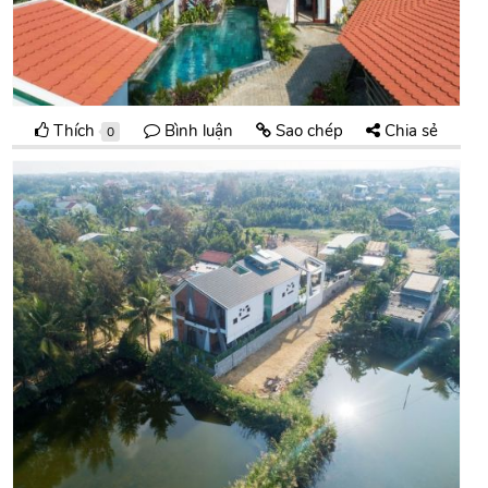
Thích
Bình luận
Sao chép
Chia sẻ
0