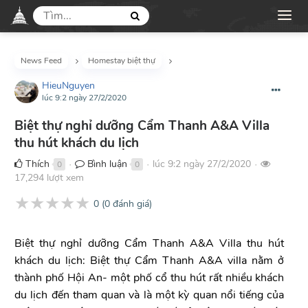
News Feed
Homestay biệt thự
HieuNguyen
lúc 9:2 ngày 27/2/2020
Biệt thự nghỉ dưỡng Cẩm Thanh A&A Villa
thu hút khách du lịch
Thích
Bình luận
lúc 9:2 ngày 27/2/2020
0
0
●
●
●
17,294 lượt xem
★
★
★
★
★
0
(
0
đánh giá)
Biệt thự nghỉ dưỡng Cẩm Thanh A&A Villa thu hút
khách du lịch: Biệt thự Cẩm Thanh A&A villa nằm ở
thành phố Hội An- một phố cổ thu hút rất nhiều khách
du lịch đến tham quan và là một kỳ quan nổi tiếng của