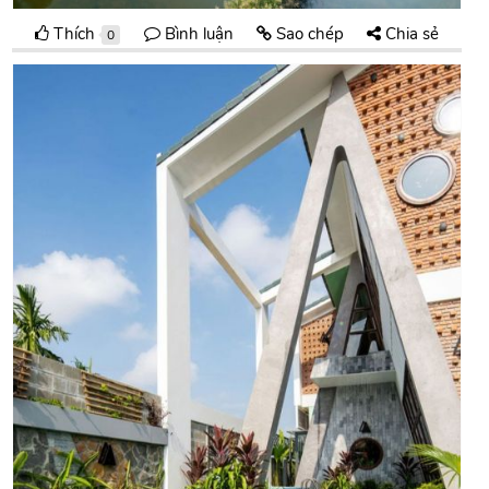
Thích
Bình luận
Sao chép
Chia sẻ
0