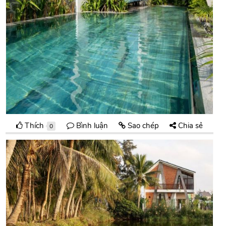
Thích
Bình luận
Sao chép
Chia sẻ
0