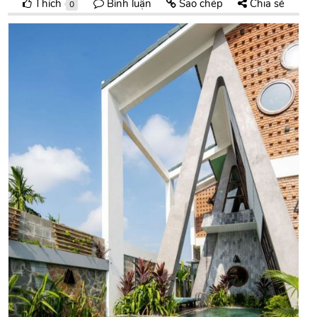
Thích
Bình luận
Sao chép
Chia sẻ
0