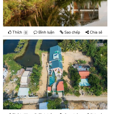
Thích
Bình luận
Sao chép
Chia sẻ
0