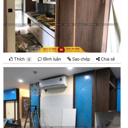
Thích
Bình luận
Sao chép
Chia sẻ
0