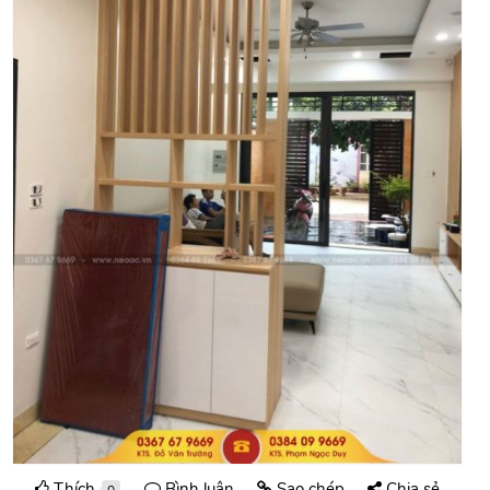
Thích
Bình luận
Sao chép
Chia sẻ
0