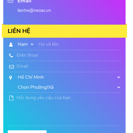
Email
lienhe@neoac.vn
LIÊN HỆ