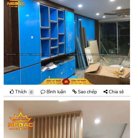
Thích
Bình luận
Sao chép
Chia sẻ
0