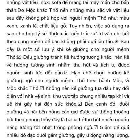
những vật liệu inox, sofa để mang lại may mắn cho bản
thân.Do Mộc khắc Thổ nên những màu sắc và vật liệu
sau đây không phù hợp với người mệnh Thổ như: màu
xanh, xanh lá, chất liệu gỗ. Tuy nhiên, việc sử dụng ra
sao cho hợp lý sẽ được các kiến trúc sư tư vấn chi tiết
theo cung mệnh để bạn không phải quá lăn tăn.☀ Sau
đây là một số lưu ý khi kê giường cho người mệnh
Thổ:☑ Đầu giường tránh kê hướng tương khắc, nên kê
về hướng tương sinh nhằm thu hút và tích tụ được
nguồn sinh lực dồi dào.☑ Hạn chế chọn hướng kê
giường ngủ cho người mệnh Thổ theo hành Mộc, vì
Mộc khắc Thổ.☑ Không nên kê giường tựa đầu hay đối
diện với nhà vệ sinh, khu vực tập chung nhiều tạp khí và
uế khí gây hại đến sức khỏe.☑ Bên cạnh đó, đuôi
giường và hải bên hông cần giữ được sự thông thoáng
bởi theo phong thủy đây là hai vị trí thu hút nhiều nguồn
năng lượng tốt nhất trong phòng ngủ.☑ Giảm để quá
nhiều đồ đạc dưới gầm giường, gây ứ đọng năng lượng,