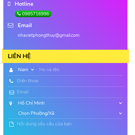
Hotline
0985716996
Email
nhavietphongthuy@gmail.com
LIÊN HỆ