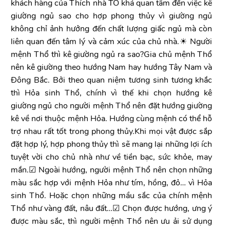
khách hàng của Thích nhà TO khá quan tâm đến việc kê
giường ngủ sao cho hợp phong thủy vì giường ngủ
không chỉ ảnh hưởng đến chất lượng giấc ngủ mà còn
liên quan đến tâm lý và cảm xúc của chủ nhà.☀ Người
mệnh Thổ thì kê giường ngủ ra sao?Gia chủ mệnh Thổ
nên kê giường theo hướng Nam hay hướng Tây Nam và
Đông Bắc. Bởi theo quan niệm tương sinh tương khắc
thì Hỏa sinh Thổ, chính vì thế khi chọn hướng kê
giường ngủ cho người mệnh Thổ nên đặt hướng giường
kê về nơi thuộc mệnh Hỏa. Hướng cùng mệnh có thể hỗ
trợ nhau rất tốt trong phong thủy.Khi mọi vật được sắp
đặt hợp lý, hợp phong thủy thì sẽ mang lại những lợi ích
tuyệt vời cho chủ nhà như về tiền bạc, sức khỏe, may
mắn.☑ Ngoài hướng, người mệnh Thổ nên chọn những
màu sắc hợp với mệnh Hỏa như tím, hồng, đỏ… vì Hỏa
sinh Thổ. Hoặc chọn những mầu sắc của chính mệnh
Thổ như vàng đất, nâu đất…☑ Chọn được hướng, ưng ý
được màu sắc, thì người mệnh Thổ nên ưu ải sử dụng