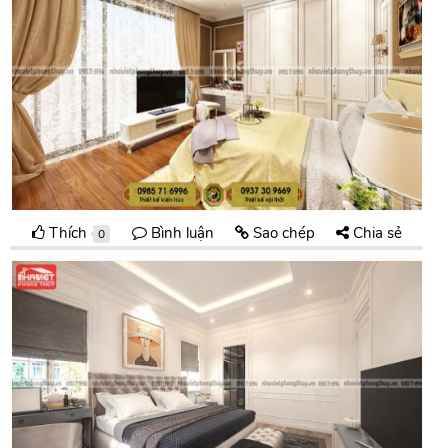
Thích
Bình luận
Sao chép
Chia sẻ
0