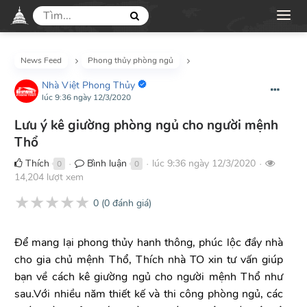
News Feed
Phong thủy phòng ngủ
Nhà Việt Phong Thủy
lúc 9:36 ngày 12/3/2020
Lưu ý kê giường phòng ngủ cho người mệnh
Thổ
Thích
Bình luận
lúc 9:36 ngày 12/3/2020
0
0
●
●
●
14,204 lượt xem
★
★
★
★
★
0
(
0
đánh giá)
Để mang lại phong thủy hanh thông, phúc lộc đầy nhà
cho gia chủ mệnh Thổ, Thích nhà TO xin tư vấn giúp
bạn về cách kê giường ngủ cho người mệnh Thổ như
sau.Với nhiều năm thiết kế và thi công phòng ngủ, các