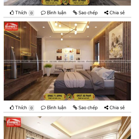
Thích
Bình luận
Sao chép
Chia sẻ
0
Thích
Bình luận
Sao chép
Chia sẻ
0