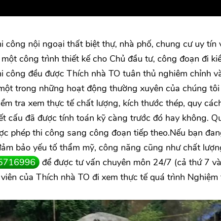
i công nội ngoại thất biệt thự, nhà phố, chung cư uy tín 
 một công trình thiết kế cho Chủ đầu tư, công đoạn đi ki
thi công đều được Thích nhà TO tuân thủ nghiêm chỉnh v
 một trong những hoạt động thường xuyên của chúng tôi
kiểm tra xem thực tế chất lượng, kích thước thép, quy các
kết cấu đã được tính toán kỹ càng trước đó hay không. Q
được phép thi công sang công đoạn tiếp theo.Nếu bạn đan
a đảm bảo yếu tố thẩm mỹ, công năng cũng như chất lượn
5716996
để được tư vấn chuyên môn 24/7 (cả thứ 7 v
viên của Thích nhà TO đi xem thực tế quá trình Nghiệm 