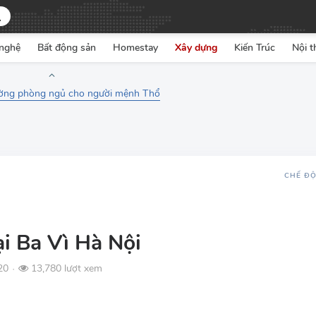
nghệ
Bất động sản
Homestay
Xây dựng
Kiến Trúc
Nội t
ường phòng ngủ cho người mệnh Thổ
CHẾ Đ
i Ba Vì Hà Nội
20
13,780 lượt xem
●