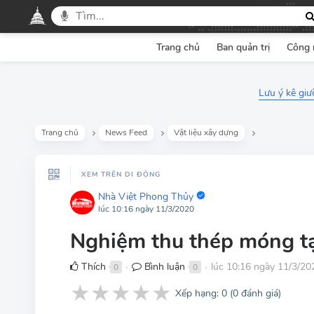
Trang chủ
Ban quản trị
Công 
Lưu ý kê gi
Trang chủ
News Feed
Vật liệu xây dựng
XEM TRÊN DI ĐỘNG
Nhà Việt Phong Thủy
lúc 10:16 ngày 11/3/2020
Nghiệm thu thép móng tạ
Thích
Bình luận
lúc 10:16 ngày 11/3/20
0
0
●
●
★
★
★
★
★
Xếp hạng:
0
(
0
đánh giá)