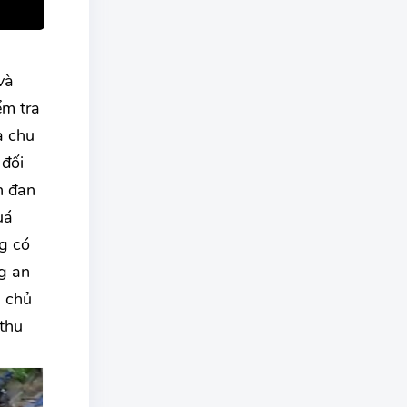
và
ểm tra
à chu
 đối
h đan
uá
g có
g an
à chủ
thu