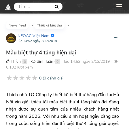
News Feed
Thiết kế biệt thự
NEOAC Việt Nam
lúc 14:52 ngày 2/12/2019
Mẫu biệt thự 4 tầng hiện đại
Thích
Bình luận
lúc 14:52 ngày 2/12/2019
0
0
●
●
●
6,102 lượt xem
★
★
★
★
★
0
(
0
đánh giá)
Thích nhà TO Công ty thiết kế biệt thự hàng đầu tại Hà
Nội xin giới thiệu tới mẫu biệt thự 4 tầng hiện đại đang
nhận được sự quan tâm của nhiều khách hàng nhất
trong năm 2026. Với nhu cầu sinh hoạt ngày càng cao
trong cuộc sống hiện đại thì biệt thự 4 tầng giải quyết