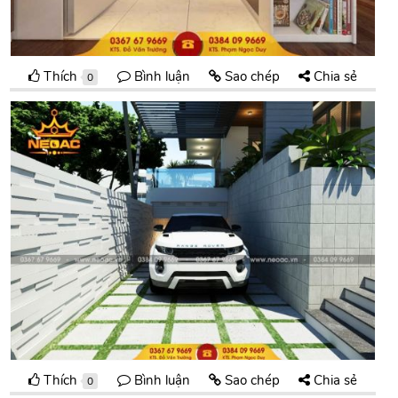
Thích
Bình luận
Sao chép
Chia sẻ
0
Thích
Bình luận
Sao chép
Chia sẻ
0