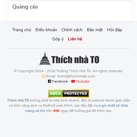
Trang chủ
Điều khoản
Chính sách
Bảo mật
Hỏi đáp
Góp ý
Liên hệ
© Copyright 2024 - 2026 Trường Thích nhà TO. All rights reserved.
Email: hotro@thichnhato.com
Facebook
-
Youtube
Thích nhà TO
không phải là web kinh doanh, đây là website demo giao diện
và tính năng dịch vụ thiết kế web MXH, vào đây đặt mua
gói thiết kế Web
mạng xã hội
trên
IMK
ngay để hưởng giá tốt hôm nay.