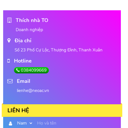
Thích nhà TO
Doanh nghiệp
Địa chỉ
Số 23 Phố Cự Lộc, Thượng Đình, Thanh Xuân
Hotline
0384099669
Email
lienhe@neoac.vn
LIÊN HỆ