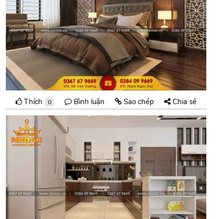
Thích
Bình luận
Sao chép
Chia sẻ
0