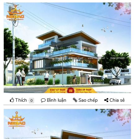
Thích
Bình luận
Sao chép
Chia sẻ
0