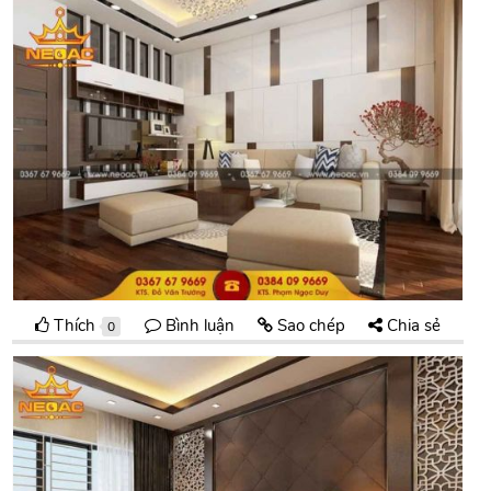
Thích
Bình luận
Sao chép
Chia sẻ
0