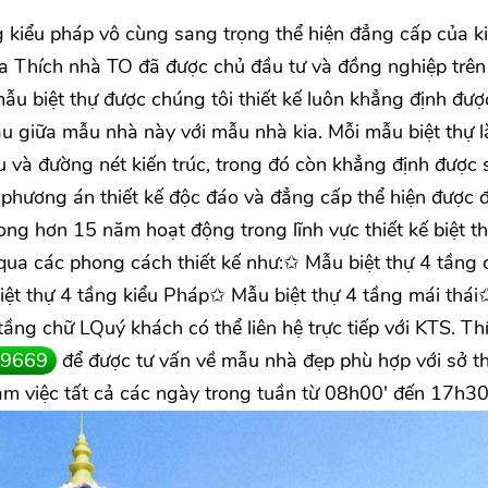
g kiểu pháp vô cùng sang trọng thể hiện đẳng cấp của k
 của Thích nhà TO đã được chủ đầu tư và đồng nghiệp trên
ẫu biệt thự được chúng tôi thiết kế luôn khẳng định đượ
au giữa mẫu nhà này với mẫu nhà kia. Mỗi mẫu biệt thự 
u và đường nét kiến trúc, trong đó còn khẳng định được 
phương án thiết kế độc đáo và đẳng cấp thể hiện được 
g hơn 15 năm hoạt động trong lĩnh vực thiết kế biệt t
qua các phong cách thiết kế như:✩ Mẫu biệt thự 4 tầng 
iệt thự 4 tầng kiểu Pháp✩ Mẫu biệt thự 4 tầng mái thá
tầng chữ LQuý khách có thể liên hệ trực tiếp với KTS. Th
9669
để được tư vấn về mẫu nhà đẹp phù hợp với sở th
àm việc tất cả các ngày trong tuần từ 08h00' đến 17h30