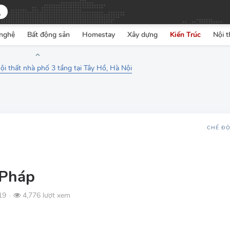
nghệ
Bất động sản
Homestay
Xây dựng
Kiến Trúc
Nội t
nội thất nhà phố 3 tầng tại Tây Hồ, Hà Nội
CHẾ Đ
 Pháp
19
4,776 lượt xem
●