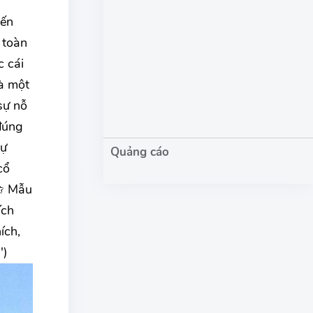
iến
 toàn
c cái
là một
sự nỗ
đúng
hự
cổ
i✩ Mẫu
ích
ích,
')