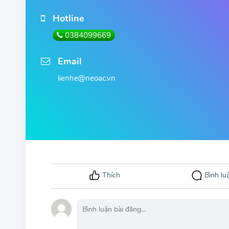
Hotline
0384099669
Email
lienhe@neoac.vn