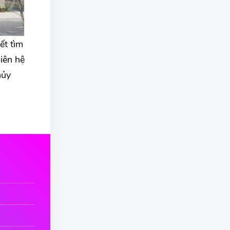
ết tìm
iên hệ
hủy