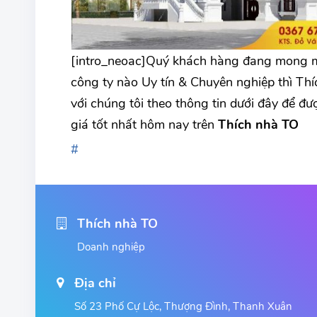
[intro_neoac]Quý khách hàng đang mong mu
công ty nào Uy tín & Chuyên nghiệp thì Thíc
với chúng tôi theo thông tin dưới đây để đư
giá tốt nhất hôm nay trên
Thích nhà TO
Thích nhà TO
Doanh nghiệp
Địa chỉ
Số 23 Phố Cự Lộc, Thượng Đình, Thanh Xuân