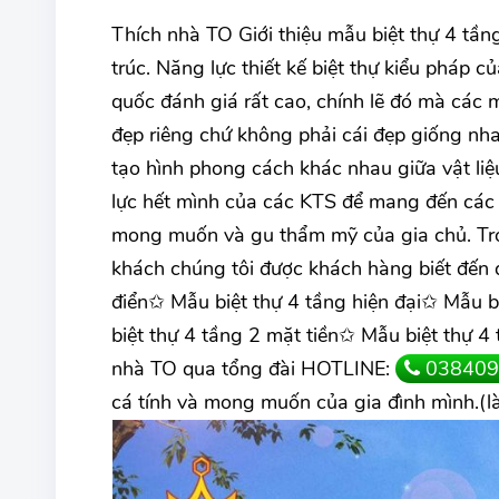
Thích nhà TO Giới thiệu mẫu biệt thự 4 tần
trúc. Năng lực thiết kế biệt thự kiểu pháp
quốc đánh giá rất cao, chính lẽ đó mà các m
đẹp riêng chứ không phải cái đẹp giống nh
tạo hình phong cách khác nhau giữa vật liệ
lực hết mình của các KTS để mang đến các 
mong muốn và gu thẩm mỹ của gia chủ. Tron
khách chúng tôi được khách hàng biết đến 
điển✩ Mẫu biệt thự 4 tầng hiện đại✩ Mẫu b
biệt thự 4 tầng 2 mặt tiền✩ Mẫu biệt thự 4 
nhà TO qua tổng đài HOTLINE:
038409
cá tính và mong muốn của gia đình mình.(l