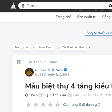
Trang chủ
Ban quản trị
Công 
Công ty thiết kế 
Trang chủ
News Feed
Thiết kế biệt thự
XEM TRÊN DI ĐỘNG
NEOAC Việt Nam
lúc 15:34 ngày 2/12/2019
Mẫu biệt thự 4 tầng kiểu
Thích
Bình luận
lúc 15:34 ngày 2/12/20
0
0
●
●
★
★
★
★
★
Xếp hạng:
0
(
0
đánh giá)