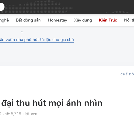
nghệ
Bất động sản
Homestay
Xây dựng
Kiến Trúc
Nội t
ân vườn nhà phố hút tài lộc cho gia chủ
CHẾ Đ
đại thu hút mọi ánh nhìn
0
5,719 lượt xem
●