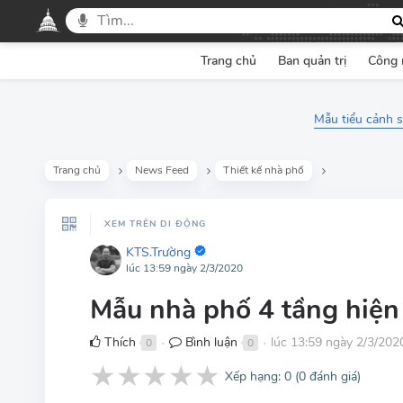
Trang chủ
Ban quản trị
Công 
Mẫu tiểu cảnh s
Trang chủ
News Feed
Thiết kế nhà phố
XEM TRÊN DI ĐỘNG
KTS.Trường
lúc 13:59 ngày 2/3/2020
Mẫu nhà phố 4 tầng hiện 
Thích
Bình luận
lúc 13:59 ngày 2/3/202
0
0
●
●
★
★
★
★
★
Xếp hạng:
0
(
0
đánh giá)