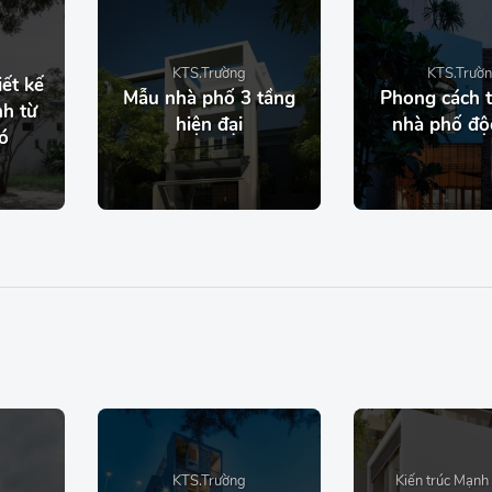
KTS.Trường
KTS.Trườ
ết kế
Mẫu nhà phố 3 tầng
Phong cách t
nh từ
hiện đại
nhà phố độ
ó
KTS.Trường
Kiến trúc Mạnh