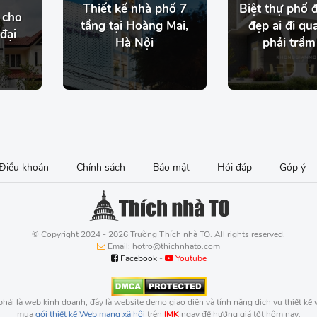
Thiết kế nhà phố 7
Biệt thự phố đ
 cho
tầng tại Hoàng Mai,
đẹp ai đi qu
đại
Hà Nội
phải trầm
Điều khoản
Chính sách
Bảo mật
Hỏi đáp
Góp ý
© Copyright 2024 - 2026 Trường Thích nhà TO. All rights reserved.
Email: hotro@thichnhato.com
Facebook
-
Youtube
hải là web kinh doanh, đây là website demo giao diện và tính năng dịch vụ thiết kế
mua
gói thiết kế Web mạng xã hội
trên
IMK
ngay để hưởng giá tốt hôm nay.