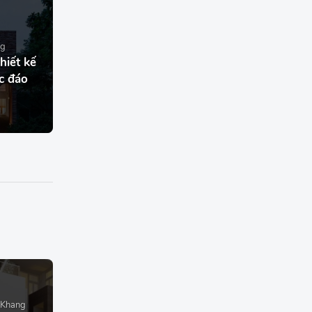
ng
hiết kế
c đáo
 Khang