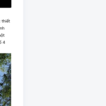
 thiết
inh
một
ố 4