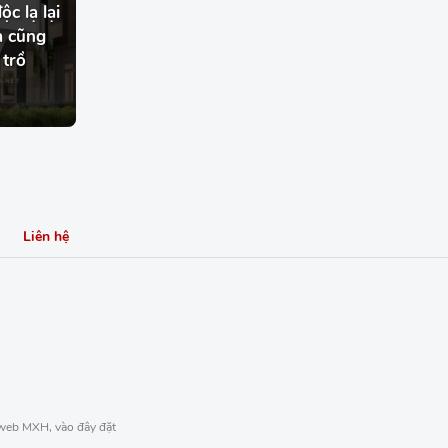
ộc lạ lại
a cũng
 trồ
Liên hệ
 web MXH, vào đây đặt