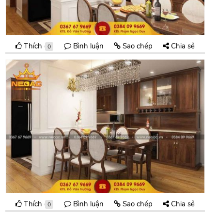
Thích
Bình luận
Sao chép
Chia sẻ
0
Thích
Bình luận
Sao chép
Chia sẻ
0