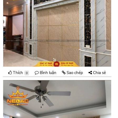
Thích
Bình luận
Sao chép
Chia sẻ
0