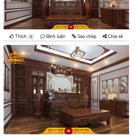
Thích
Bình luận
Sao chép
Chia sẻ
0