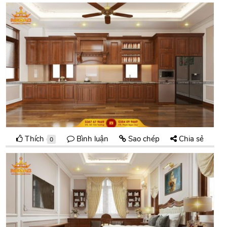
Thích
Bình luận
Sao chép
Chia sẻ
0