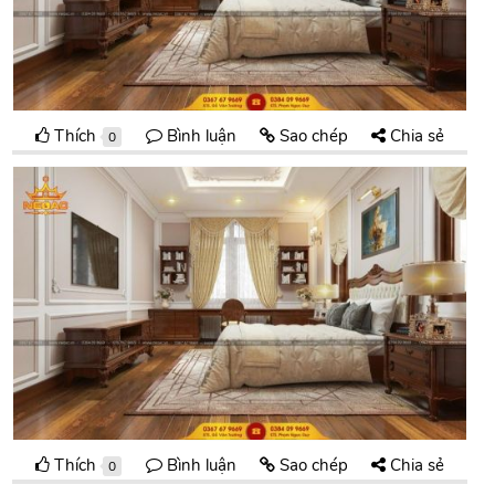
Thích
Bình luận
Sao chép
Chia sẻ
0
Thích
Bình luận
Sao chép
Chia sẻ
0