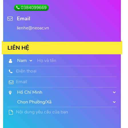
0384099669
Email
lienhe@neoac.vn
LIÊN HỆ