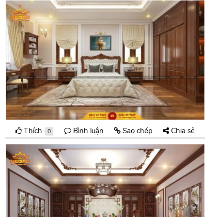
Thích
Bình luận
Sao chép
Chia sẻ
0