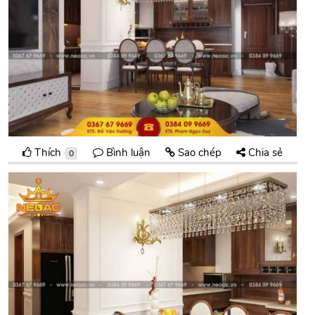
Thích
Bình luận
Sao chép
Chia sẻ
0