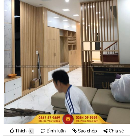
Thích
Bình luận
Sao chép
Chia sẻ
0