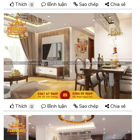
Thích
Bình luận
Sao chép
Chia sẻ
0
Thích
Bình luận
Sao chép
Chia sẻ
0