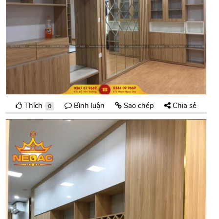
Thích
Bình luận
Sao chép
Chia sẻ
0