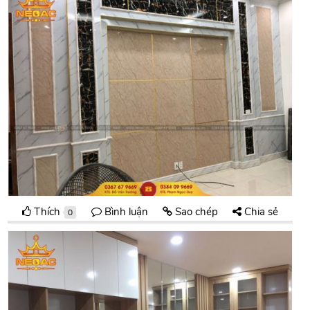
Thích
Bình luận
Sao chép
Chia sẻ
0