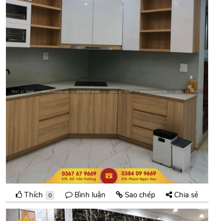
Thích
Bình luận
Sao chép
Chia sẻ
0