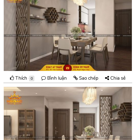
Thích
Bình luận
Sao chép
Chia sẻ
0