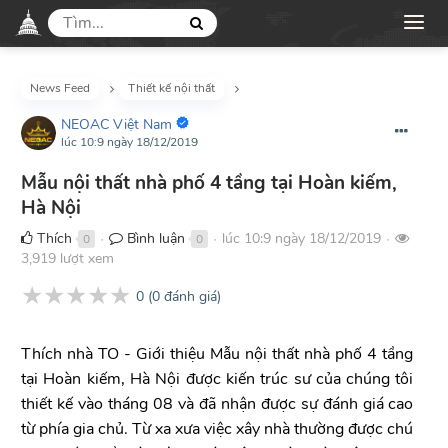
News Feed
Thiết kế nội thất
NEOAC Việt Nam
lúc 10:9 ngày 18/12/2019
Mẫu nội thất nhà phố 4 tầng tại Hoàn kiếm,
Hà Nội
Thích
Bình luận
lúc 10:9 ngày 18/12/2019
0
0
●
●
●
3,919 lượt xem
★
★
★
★
★
0
(
0
đánh giá)
Thích nhà TO - Giới thiệu Mẫu nội thất nhà phố 4 tầng
tại Hoàn kiếm, Hà Nội được kiến trúc sư của chúng tôi
thiết kế vào tháng 08 và đã nhận được sự đánh giá cao
từ phía gia chủ. Từ xa xưa việc xây nhà thường được chú