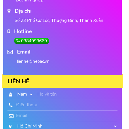
Địa chỉ
Số 23 Phố Cự Lộc, Thượng Đình, Thanh Xuân
Hotline
0384099669
Email
lienhe@neoac.vn
LIÊN HỆ