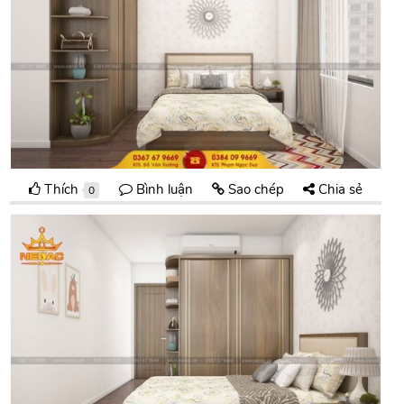
Thích
Bình luận
Sao chép
Chia sẻ
0