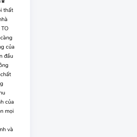
6m♛
i thất
nhà
à TO
 càng
ng của
n đầu
hông
 chất
ng
nhu
nh của
ên mọi
ính và