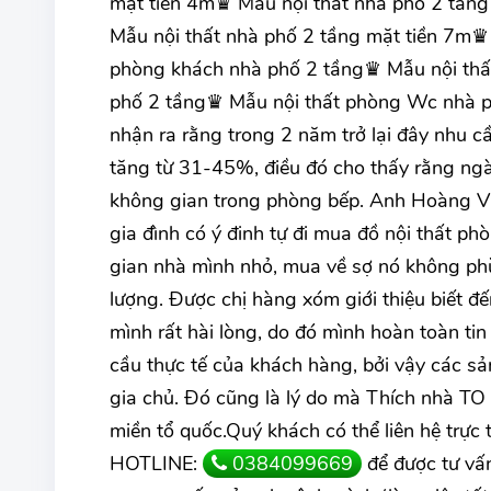
mặt tiền 4m♛ Mẫu nội thất nhà phố 2 tầng
Mẫu nội thất nhà phố 2 tầng mặt tiền 7m♛ 
phòng khách nhà phố 2 tầng♛ Mẫu nội thấ
phố 2 tầng♛ Mẫu nội thất phòng Wc nhà p
nhận ra rằng trong 2 năm trở lại đây nhu 
tăng từ 31-45%, điều đó cho thấy rằng ngà
không gian trong phòng bếp. Anh Hoàng V
gia đình có ý đinh tự đi mua đồ nội thất phò
gian nhà mình nhỏ, mua về sợ nó không phù
lượng. Được chị hàng xóm giới thiệu biết 
mình rất hài lòng, do đó mình hoàn toàn t
cầu thực tế của khách hàng, bởi vậy các sả
gia chủ. Đó cũng là lý do mà Thích nhà TO
miền tổ quốc.Quý khách có thể liên hệ trự
HOTLINE:
0384099669
để được tư vấn