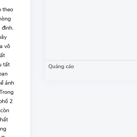
p theo
phòng
 đình.
uây
ĩa vô
ất
 tất
bạn
hể ảnh
.Trong
 phố 2
 còn
thất
ầng