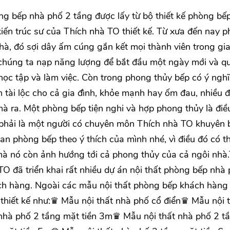
g bếp nhà phố 2 tầng được lấy từ bộ thiết kế phòng bế
iến trúc sư của Thích nhà TO thiết kế. Từ xưa đến nay 
hà, đó sợi dây ấm cúng gắn kết mọi thành viên trong gia
chúng ta nạp năng lượng để bắt đầu một ngày mới và q
 học tập và làm việc. Còn trong phong thủy bếp có ý ngh
n tài lộc cho cả gia đình, khỏe mạnh hay ốm đau, nhiều đ
 ra. Một phòng bếp tiện nghi và hợp phong thủy là điều
 phải là một người có chuyên môn Thích nhà TO khuyên 
ian phòng bếp theo ý thích của mình nhé, vì điều đó có t
mà nó còn ảnh hướng tới cả phong thủy của cả ngôi nhà
O đã triển khai rất nhiều dự án nội thất phòng bếp nhà
ách hàng. Ngoài các mẫu nội thất phòng bếp khách hàng
thiết kế như:♛ Mẫu nội thất nhà phố cổ điển♛ Mẫu nội 
 nhà phố 2 tầng mặt tiền 3m♛ Mẫu nội thất nhà phố 2 t