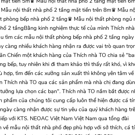
 mặt tiền 5m♛ Mẫu nội thất nhà phố 2 tầng mặt tiền 
Mẫu nội thất nhà phố 2 tầng mặt tiền trên 8m♛ Mẫu nộ
t phòng bếp nhà phố 2 tầng♛ Mẫu nội thất phòng ngủ 
hố 2 tầngBằng kinh nghiệm thực tế của mình Thích nh
cầu tìm các mẫu nội thất phòng bếp nhà phố 2 tầng ngày
y càng nhiều khách hàng nhận ra được vai trò quan trọ
ăn Chiến một khách hàng của Thích nhà TO chia sẻ "ba
ng bếp, tuy nhiên khi đi tham khảo thì thấy rất khó, vì k
 hợp, tìm đến các xưởng sản xuất thì không yên tâm về
đến Thích nhà TO qua các sản phẩm mà nhà chị đang dù
in tưởng lựa chọn các bạn". Thích nhà TO nắm bắt được 
n phẩm của chúng tôi cung cấp luôn thể hiện được cá tí
 ngày càng nhận được sự tin yêu của quý khách hàng tr
c tiếp với KTS. NEOAC Việt Nam Việt Nam qua tổng đài
 về mẫu nội thất nhà phố đẹp phù hợp với sở thích, cá t