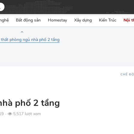
nghệ
Bất động sản
Homestay
Xây dựng
Kiến Trúc
Nội t
 thất phòng ngủ nhà phố 2 tầng
CHẾ Đ
nhà phố 2 tầng
19
5,517 lượt xem
●