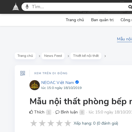
Trang chủ
Ban quản trị
Công 
Mẫu nội
Trang chủ
News Feed
Thiết kế nội thất
XEM TRÊN DI ĐỘNG
NEOAC Việt Nam
lúc 15:0 ngày 18/10/2019
Mẫu nội thất phòng bếp 
Thích
Bình luận
lúc 15:0 ngày 18/10/20
1
0
●
●
★
★
★
★
★
Xếp hạng:
0
(
0
đánh giá)