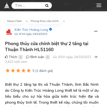
News Feed
Phong thủy cửa chính
Kiến Trúc Hoàng Long
lúc 8:54 ngày 24/10/2023
Phong thủy cửa chính biệt thự 2 tầng tại
Thuận Thành HL51160
Thích
Bình luận
lúc 8:54 ngày 24/10/2023
2
0
●
●
●
3,422 lượt xem
★
★
★
★
★
5
(
1
đánh giá)
Biệt thự 2 tầng tại thị xã Thuận Thành, tỉnh Bắc Ninh
do Công ty Kiến Trúc Hoàng Long thiết kế là một ví dụ
tiêu biểu cho sự hài hòa giữa kiến trúc hiện đại và
phong thủy tinh tế. Trong thiết kế này, chúng tôi muốn