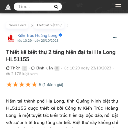
News Feed
Thiết kế biệt thự
Kiến Trúc Hoàng Long
lúc 10:29 ngày 23/10/2023
Thiết kế biệt thự 2 tầng hiện đại tại Hạ Long
HL51155
Thích
Bình luận
lúc 10:29 ngày 23/10/2023
2
0
●
●
●
2,176 lượt xem
★
★
★
★
★
5
(
1
đánh giá)
Nằm tại thành phố Hạ Long, tỉnh Quảng Ninh biệt thự
HL51155 được thiết kế bởi Công ty Kiến Trúc Hoàng
Long là một tuyệt tác kiến trúc hiện đại độc đáo, nổi bật
với sự tinh tế trong từng chi tiết. Biệt thự này không chỉ