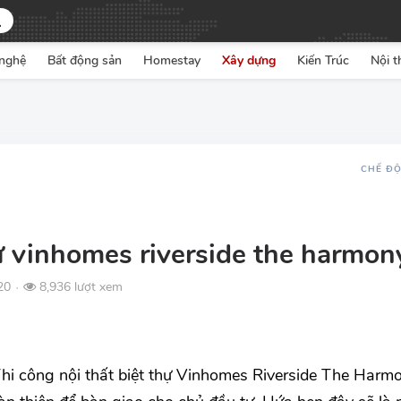
nghệ
Bất động sản
Homestay
Xây dựng
Kiến Trúc
Nội t
CHẾ Đ
hự vinhomes riverside the harmon
20
8,936 lượt xem
●
 Thi công nội thất biệt thự Vinhomes Riverside The Harmo