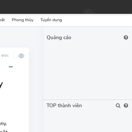
hất
Phong thủy
Tuyển dụng
Ộ ĐỌC
y
TOP thành viên
ny.