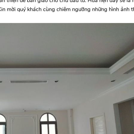
àn thiện để bàn giao cho chủ đầu tư. Hứa hẹn đây sẽ là 
Xin mời quý khách cùng chiêm ngưỡng những hình ảnh t