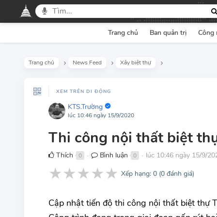
Trang chủ
Ban quản trị
Công 
Trang chủ
News Feed
Xây biệt thự
XEM TRÊN DI ĐỘNG
KTS.Trường
lúc 10:46 ngày 15/9/2020
Thi công nội thất biệt t
Thích
Bình luận
lúc 10:46 ngày 15/9/20
0
0
●
●
★
★
★
★
★
Xếp hạng:
0
(
0
đánh giá)
Cập nhật tiến độ thi công nội thất biệt thự