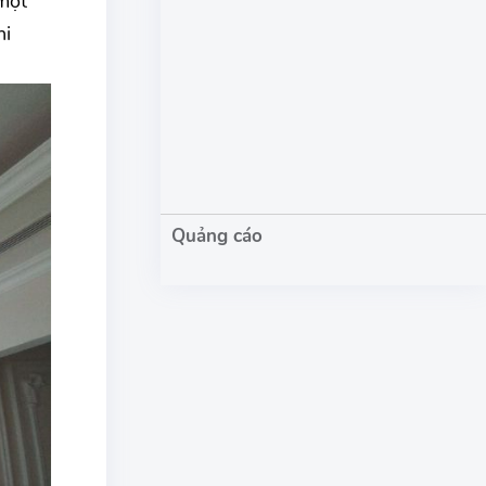
một
hi