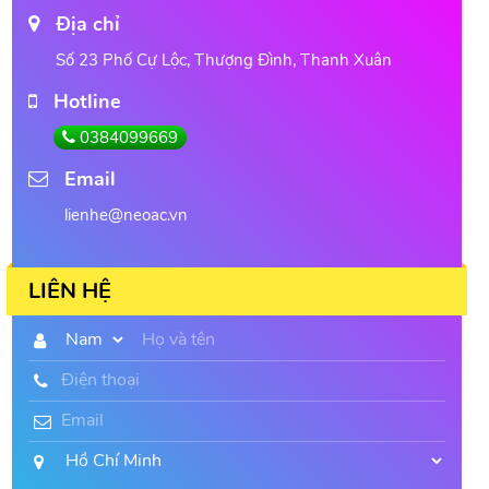
Địa chỉ
Số 23 Phố Cự Lộc, Thượng Đình, Thanh Xuân
Hotline
0384099669
Email
lienhe@neoac.vn
LIÊN HỆ