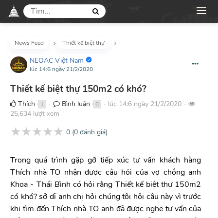
News Feed
Thiết kế biệt thự
NEOAC Việt Nam
lúc 14:6 ngày 21/2/2020
Thiết kế biệt thự 150m2 có khó?
Thích
Bình luận
lúc 14:6 ngày 21/2/2020
1
0
●
●
●
25,634 lượt xem
★
★
★
★
★
0
(
0
đánh giá)
Trong quá trình gặp gỡ tiếp xúc tư vấn khách hàng
Thích nhà TO nhận được câu hỏi của vợ chồng anh
Khoa - Thái Bình có hỏi rằng Thiết kế biệt thự 150m2
có khó? sở dĩ anh chị hỏi chúng tôi hỏi câu này vì trước
khi tìm đến Thích nhà TO anh đã được nghe tư vấn của