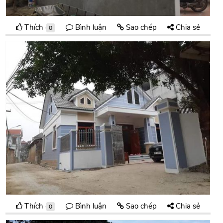
Thích
Bình luận
Sao chép
Chia sẻ
0
Thích
Bình luận
Sao chép
Chia sẻ
0