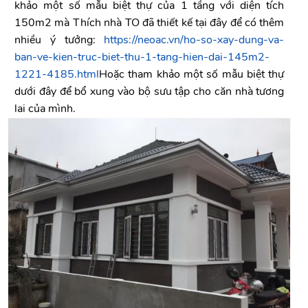
khảo một số mẫu biệt thự của 1 tầng với diện tích
150m2 mà Thích nhà TO đã thiết kế tại đây để có thêm
nhiều ý tưởng:
https://neoac.vn/ho-so-xay-dung-va-
ban-ve-kien-truc-biet-thu-1-tang-hien-dai-145m2-
1221-4185.html
Hoặc tham khảo một số mẫu biệt thự
dưới đây để bổ xung vào bộ sưu tập cho căn nhà tương
lai của mình.