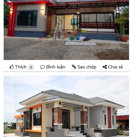
Thích
Bình luận
Sao chép
Chia sẻ
0