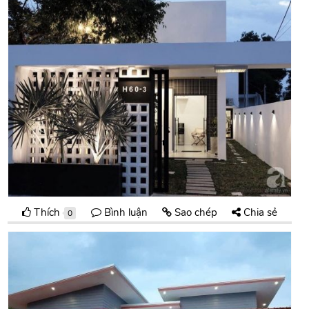
Thích
Bình luận
Sao chép
Chia sẻ
0