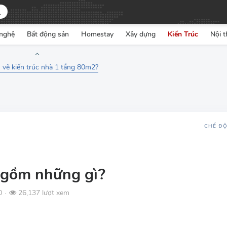
nghệ
Bất động sản
Homestay
Xây dựng
Kiến Trúc
Nội t
 vẽ kiến trúc nhà 1 tầng 80m2?
CHẾ Đ
i gồm những gì?
0
26,137 lượt xem
●