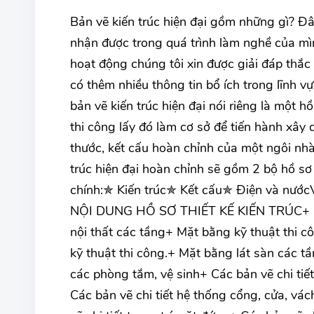
Bản vẽ kiến trúc hiện đại gồm những gì? 
nhận được trong quá trình làm nghề của mì
hoạt động chúng tôi xin được giải đáp thắ
có thêm nhiều thông tin bổ ích trong lĩnh vự
bản vẽ kiến trúc hiện đại nói riêng là một 
thi công lấy đó làm cơ sở để tiến hành xây d
thước, kết cấu hoàn chỉnh của một ngôi nhà
trúc hiện đại hoàn chỉnh sẽ gồm 2 bộ hồ s
chính:✯ Kiến trúc✯ Kết cấu✯ Điện và nướcV
NỘI DUNG HỒ SƠ THIẾT KẾ KIẾN TRÚC+ Phối
nội thất các tầng+ Mặt bằng kỹ thuật thi 
kỹ thuật thi công.+ Mặt bằng lát sàn các tầ
các phòng tắm, vệ sinh+ Các bản vẽ chi tiế
Các bản vẽ chi tiết hệ thống cổng, cửa, vá