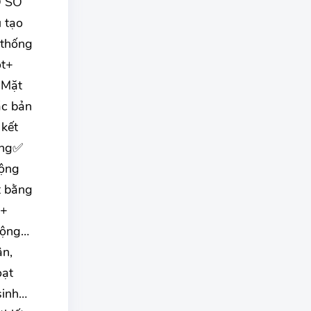
Ồ SƠ
 tạo
 thống
ột+
 Mặt
ác bản
 kết
cổng✅
động
t bằng
ẹ+
 động…
ân,
ạt
sinh…