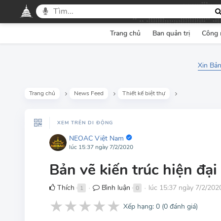
Trang chủ
Ban quản trị
Công 
Xin Bản
Trang chủ
News Feed
Thiết kế biệt thự
XEM TRÊN DI ĐỘNG
NEOAC Việt Nam
lúc 15:37 ngày 7/2/2020
Bản vẽ kiến trúc hiện đạ
Thích
Bình luận
lúc 15:37 ngày 7/2/202
1
0
●
●
★
★
★
★
★
Xếp hạng:
0
(
0
đánh giá)