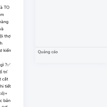
hà TO
ăm
 hàng
và
ội thợ
ch
ơ kiến
 gì ?✅
 trí
t cắt
i tiết
có)+
ác bản