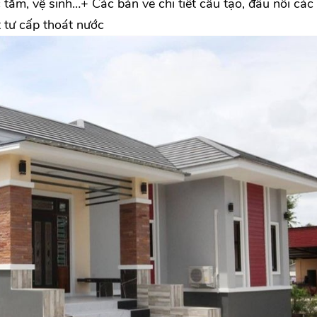
ắm, vệ sinh…+ Các bản vẽ chi tiết cấu tạo, đấu nối các 
 tư cấp thoát nước