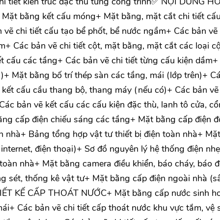
 chi tiết kiến trúc đặc thù từng công trình✅ NỘI DUNG H
ặt bằng kết cấu móng+ Mặt bằng, mặt cắt chi tiết cấu
vẽ chi tiết cấu tạo bể phốt, bể nước ngầm+ Các bản vẽ
+ Các bản vẽ chi tiết cột, mặt bằng, mặt cắt các loại c
t cấu các tầng+ Các bản vẽ chi tiết từng cấu kiện dầm+
i)+ Mặt bằng bố trí thép sàn các tầng, mái (lớp trên)+ C
 kết cấu cầu thang bộ, thang máy (nếu có)+ Các bản vẽ
 Các bản vẽ kết cấu các cấu kiện đặc thù, lanh tô cửa, 
 cấp điện chiếu sáng các tầng+ Mặt bằng cấp điện 
n nhà+ Bảng tổng hợp vật tư thiết bị điện toàn nhà+ Mặ
, internet, điện thoại)+ Sơ đồ nguyên lý hệ thống điện nh
ạc toàn nhà+ Mặt bằng camera điều khiển, báo cháy, báo
ng sét, thống kê vật tư+ Mặt bằng cấp điện ngoài nhà (s
IẾT KẾ CẤP THOÁT NƯỚC+ Mặt bằng cấp nước sinh ho
i+ Các bản vẽ chi tiết cấp thoát nước khu vực tắm, vệ 