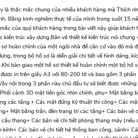
Đây là thắc mắc chung của nhiều khách hàng mà Thích n
nh. Bằng kinh nghiệm thực tế của mình trong suốt 15 n
c mắc của quý khách hàng trong bài viết này giúp khách
c kiến trúc xây dựng.Bản vẽ thiết kế kiến trúc nói chung 
hồ sơ hoàn chỉnh của một ngôi nhà để căn cứ vào đó mà đ
ựng, trong bộ hồ sơ là diễn giải chi tiết về hình dáng, kí
.Khi bàn giao một hồ sơ thiết kế hoàn chỉnh một bộ hồ s
ơ được in trên giấy A3 với 80-200 tờ và bao gồm 3 phần
ậy nội trong 3 phần này chủ đầu tư sẽ biết được những
 cảnh 3D mặt tiền góc nhìn chính, phụ+ Mặt bằng bố
công các tầng.+ Các mặt đứng kỹ thuật thi công+ Các mặ
ng+ Mặt bằng trần, đèn trang trí các tầng+ Các bản vẽ ch
t cầu thang+ Các bản vẽ chi tiết phòng thang máy (nếu 
ch kính+ Các bản vẽ chi tiết hệ thống ban công, sảnh+ C