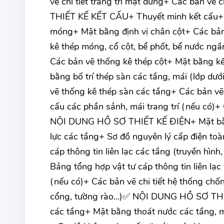
vẽ chi tiết trang trí mặt đứng+ Các bản vẽ
THIẾT KẾ KẾT CẤU+ Thuyết minh kết cấu+ M
móng+ Mặt bằng định vị chân cột+ Các bản 
kê thép móng, cổ cột, bể phốt, bể nước ngầm
Các bản vẽ thống kê thép cột+ Mặt bằng kế
bằng bố trí thép sàn các tầng, mái (lớp dướ
vẽ thống kê thép sàn các tầng+ Các bản vẽ
cấu các phần sảnh, mái trang trí (nếu có)+
NỘI DUNG HỒ SƠ THIẾT KẾ ĐIỆN+ Mặt bằng
lực các tầng+ Sơ đồ nguyên lý cấp điện toà
cáp thông tin liên lạc các tầng (truyền hình
Bảng tổng hợp vật tư cáp thông tin liên l
(nếu có)+ Các bản vẽ chi tiết hệ thống chố
cổng, tường rào…)✅ NỘI DUNG HỒ SƠ TH
các tầng+ Mặt bằng thoát nước các tầng, má