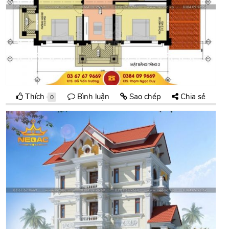
Thích
Bình luận
Sao chép
Chia sẻ
0