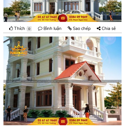
Thích
Bình luận
Sao chép
Chia sẻ
0