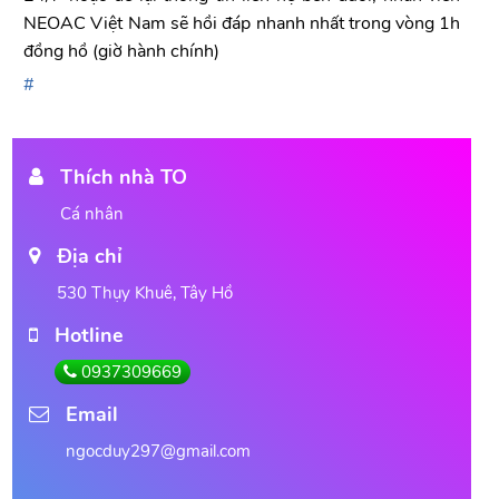
NEOAC Việt Nam sẽ hồi đáp nhanh nhất trong vòng 1h
đồng hồ (giờ hành chính)
Thích nhà TO
Cá nhân
Địa chỉ
530 Thụy Khuê, Tây Hồ
Hotline
0937309669
Email
ngocduy297@gmail.com