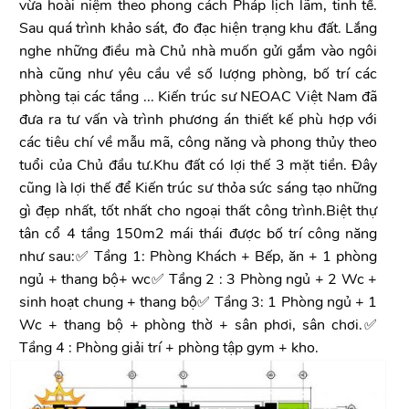
vừa hoài niệm theo phong cách Pháp lịch lãm, tinh tế.
Sau quá trình khảo sát, đo đạc hiện trạng khu đất. Lắng
nghe những điều mà Chủ nhà muốn gửi gắm vào ngôi
nhà cũng như yêu cầu về số lượng phòng, bố trí các
phòng tại các tầng ... Kiến trúc sư NEOAC Việt Nam đã
đưa ra tư vấn và trình phương án thiết kế phù hợp với
các tiêu chí về mẫu mã, công năng và phong thủy theo
tuổi của Chủ đầu tư.Khu đất có lợi thế 3 mặt tiền. Đây
cũng là lợi thế để Kiến trúc sư thỏa sức sáng tạo những
gì đẹp nhất, tốt nhất cho ngoại thất công trình.Biệt thự
tân cổ 4 tầng 150m2 mái thái được bố trí công năng
như sau:✅ Tầng 1: Phòng Khách + Bếp, ăn + 1 phòng
ngủ + thang bộ+ wc✅ Tầng 2 : 3 Phòng ngủ + 2 Wc +
sinh hoạt chung + thang bộ✅ Tầng 3: 1 Phòng ngủ + 1
Wc + thang bộ + phòng thờ + sân phơi, sân chơi.✅
Tầng 4 : Phòng giải trí + phòng tập gym + kho.