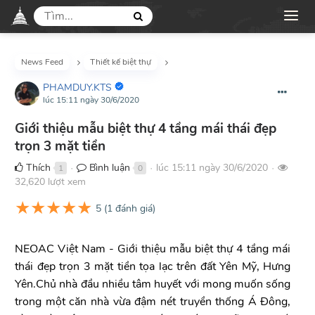
News Feed
Thiết kế biệt thự
PHAMDUY.KTS
lúc 15:11 ngày 30/6/2020
Giới thiệu mẫu biệt thự 4 tầng mái thái đẹp
trọn 3 mặt tiền
Thích
Bình luận
lúc 15:11 ngày 30/6/2020
1
0
●
●
●
32,620 lượt xem
★
★
★
★
★
5
(
1
đánh giá)
NEOAC Việt Nam - Giới thiệu mẫu biệt thự 4 tầng mái
thái đẹp trọn 3 mặt tiền tọa lạc trên đất Yên Mỹ, Hưng
Yên.Chủ nhà đầu nhiều tâm huyết với mong muốn sống
trong một căn nhà vừa đậm nét truyền thống Á Đông,