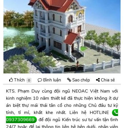
Thích
Bình luận
Sao chép
Chia sẻ
0
KTS. Phạm Duy cùng đội ngũ NEOAC Việt Nam với
kinh nghiệm 10 năm thiết kế đã thực hiện không ít dự
án biệt thự mái thái tân cổ cho những Chủ đầu tư kỹ
tính, tỉ mỉ, khắt khe nhất. Liên hệ HOTLINE
0937309669
để đội ngũ Kiến trúc sư tư vấn tận tình
24/7 hoặc để lại thông tin liên hệ bên dưới, nhân viên