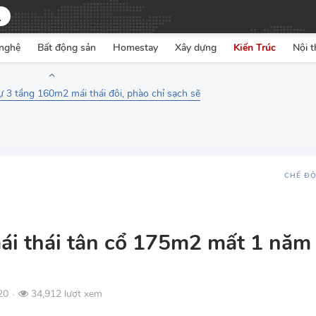
nghệ
Bất động sản
Homestay
Xây dựng
Kiến Trúc
Nội t
hự 3 tầng 160m2 mái thái đôi, phào chỉ sạch sẽ
CHẾ Đ
mái thái tân cổ 175m2 mất 1 năm
20
34,912 lượt xem
●