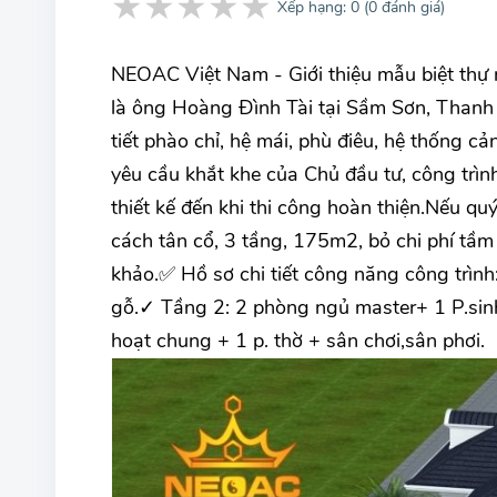
★
★
★
★
★
Xếp hạng:
0
(
0
đánh giá)
NEOAC Việt Nam - Giới thiệu mẫu biệt thự
là ông Hoàng Đình Tài tại Sầm Sơn, Thanh H
tiết phào chỉ, hệ mái, phù điêu, hệ thống cả
yêu cầu khắt khe của Chủ đầu tư, công trìn
thiết kế đến khi thi công hoàn thiện.Nếu qu
cách tân cổ, 3 tầng, 175m2, bỏ chi phí tầm
khảo.✅ Hồ sơ chi tiết công năng công trìn
gỗ.✓ Tầng 2: 2 phòng ngủ master+ 1 P.sin
hoạt chung + 1 p. thờ + sân chơi,sân phơi.