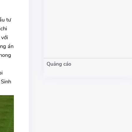
ầu tư
chi
 với
ơng án
phong
òi
 Sinh