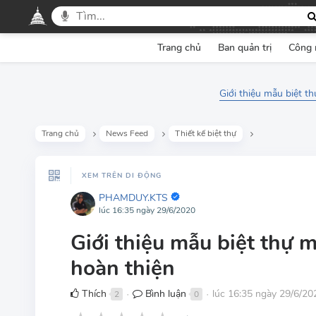
Trang chủ
Ban quản trị
Công 
Giới thiệu mẫu biệt t
Trang chủ
News Feed
Thiết kế biệt thự
XEM TRÊN DI ĐỘNG
PHAMDUY.KTS
lúc 16:35 ngày 29/6/2020
Giới thiệu mẫu biệt thự 
hoàn thiện
Thích
Bình luận
lúc 16:35 ngày 29/6/20
2
0
●
●