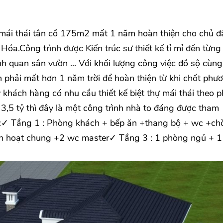
 mái thái tân cổ 175m2 mất 1 năm hoàn thiện cho chủ đ
óa.Công trình được Kiến trúc sư thiết kế tỉ mỉ đến từng 
nh quan sân vườn ... Với khối lượng công việc đồ sộ cùng
h phải mất hơn 1 năm trời để hoàn thiện từ khi chốt phư
ý khách hàng có nhu cầu thiết kế biệt thự mái thái theo 
 3,5 tỷ thì đây là một công trình nhà to đáng được tham
h:✓ Tầng 1 : Phòng khách + bếp ăn +thang bộ + wc +ch
h hoạt chung +2 wc master✓ Tầng 3 : 1 phòng ngủ + 1