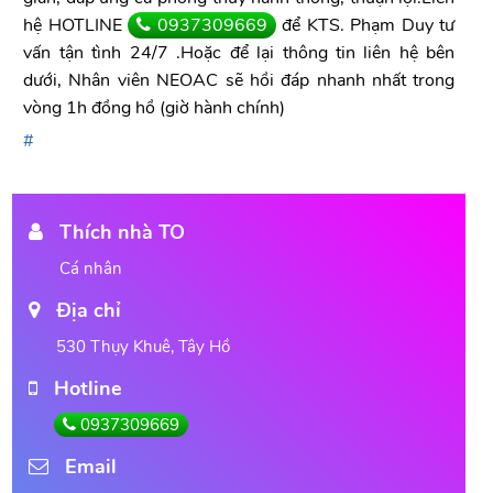
hệ HOTLINE
0937309669
để KTS. Phạm Duy tư
vấn tận tình 24/7 .Hoặc để lại thông tin liên hệ bên
dưới, Nhân viên NEOAC sẽ hồi đáp nhanh nhất trong
vòng 1h đồng hồ (giờ hành chính)
Thích nhà TO
Cá nhân
Địa chỉ
530 Thụy Khuê, Tây Hồ
Hotline
0937309669
Email