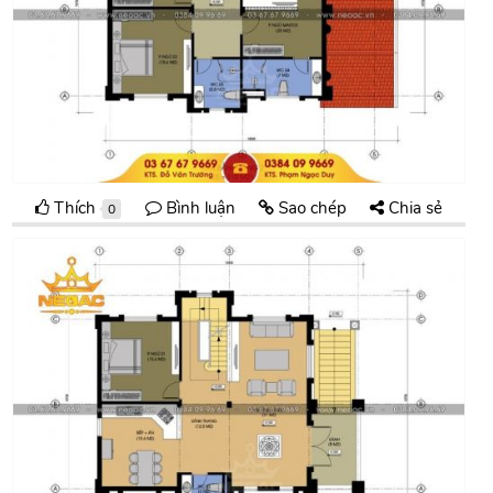
Thích
Bình luận
Sao chép
Chia sẻ
0