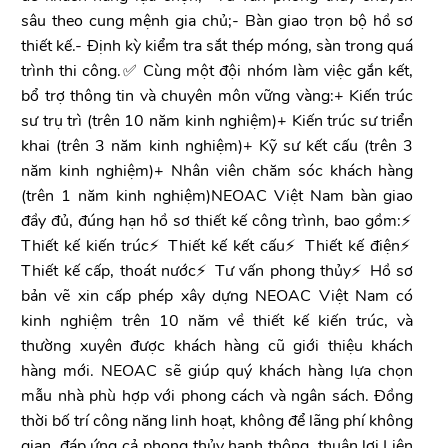
sâu theo cung mệnh gia chủ;- Bàn giao trọn bộ hồ sơ
thiết kế.- Định kỳ kiểm tra sắt thép móng, sàn trong quá
trình thi công.✅ Cùng một đội nhóm làm việc gắn kết,
bổ trợ thông tin và chuyên môn vững vàng:+ Kiến trúc
sư trụ trì (trên 10 năm kinh nghiệm)+ Kiến trúc sư triển
khai (trên 3 năm kinh nghiệm)+ Kỹ sư kết cấu (trên 3
năm kinh nghiệm)+ Nhân viên chăm sóc khách hàng
(trên 1 năm kinh nghiệm)NEOAC Việt Nam bàn giao
đầy đủ, đúng hạn hồ sơ thiết kế công trình, bao gồm:⚡️
Thiết kế kiến trúc⚡️ Thiết kế kết cấu⚡️ Thiết kế điện⚡️
Thiết kế cấp, thoát nước⚡️ Tư vấn phong thủy⚡️ Hồ sơ
bản vẽ xin cấp phép xây dựng NEOAC Việt Nam có
kinh nghiệm trên 10 năm về thiết kế kiến trúc, và
thường xuyên được khách hàng cũ giới thiệu khách
hàng mới. NEOAC sẽ giúp quý khách hàng lựa chọn
mẫu nhà phù hợp với phong cách và ngân sách. Đồng
thời bố trí công năng linh hoạt, không để lãng phí không
gian, đáp ứng cả phong thủy hanh thông, thuận lợi.Liên