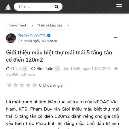
News Feed
Thiết kế biệt thự
PHAMDUY.KTS
lúc 15:58 ngày 10/7/2020
Giới thiệu mẫu biệt thự mái thái 5 tầng tân
cổ điển 120m2
Thích
Bình luận
lúc 15:58 ngày 10/7/2020
2
0
●
●
●
32,950 lượt xem
★
★
★
★
★
0
(
0
đánh giá)
Là một trong những kiến trúc sư trụ trì của NEOAC Việt
Nam, KTS. Phạm Duy xin Giới thiệu mẫu biệt thự mái
thái 5 tầng tân cổ điển 120m2 dành riêng cho gia chủ
yêu Kiến trúc Pháp tinh tế, đẳng cấp. Chủ đầu tư anh