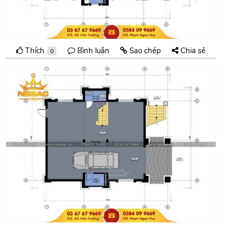
Thích
Bình luận
Sao chép
Chia sẻ
0