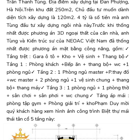
Trần Thanh Tùng. Địa điểm xây dựng tại Đan Phượng,
Hà Nội.Trên khu đất 250m2, Chủ đầu tư muốn dành
diện tích xây dựng là 120m2. 4 tỷ là số tiền mà anh
Tùng đầu tư xây dựng ngôi nhà này.Trước khi thống
nhất được phương án 3D ngoại thất của căn nhà, anh
Tùng và Kiến trúc sư của NEOAC Việt Nam đã thống
nhất được phương án mặt bằng công năng, gồm:✓
Tầng trệt : Gara ô tô + Kho + Vệ sinh + Thang bộ✓
Tầng 1 : Phòng khách +Bếp ăn + thang bộ+ wc +1
phòng ngủ✓ Tầng 2 : 1 Phòng ngủ master +P.thay đồ
+wc master + 2 phòng ngủ +1 vệ sinh chung + thang
bộ+ thang máy✓ Tầng 3 : 1 phòng ngủ + 1 phòng thờ
+ sân chơi + sân phơi + wc chung✓ Tầng áp mái :
phòng tập gym + Phòng giải trí + khoPhạm Duy mời
quý khách hàng xem hình ảnh công trình Biệt thự mái
thái tân cổ 5 tầng này: