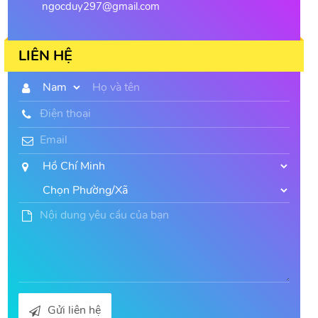
ngocduy297@gmail.com
LIÊN HỆ
Gửi liên hệ