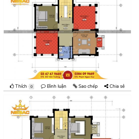
Thích
Bình luận
Sao chép
Chia sẻ
0