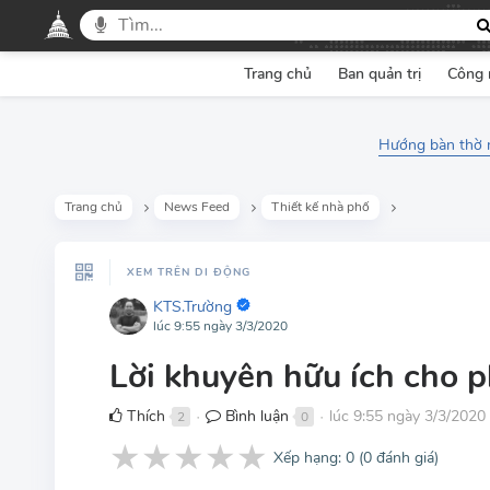
Trang chủ
Ban quản trị
Công 
Hướng bàn thờ m
Trang chủ
News Feed
Thiết kế nhà phố
XEM TRÊN DI ĐỘNG
KTS.Trường
lúc 9:55 ngày 3/3/2020
Lời khuyên hữu ích cho 
Thích
Bình luận
lúc 9:55 ngày 3/3/2020
2
0
●
●
★
★
★
★
★
Xếp hạng:
0
(
0
đánh giá)