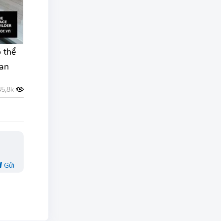
 thể
uan
Gửi