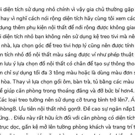
 diện tích sử dụng nhỏ chính vì vậy gia chủ thường gặp
Thay vì nghĩ cách nói rộng diện tích hãy cùng tôi xem cá
 dụng thêm phụ kiện nội thất để nới rộng được không gia
 diện tích nhỏ bạn không nên sử dụng kệ treo tivi mà nê
n nhà, lựa chọn góc để treo tivi hợp lý cũng nên được tính
n tích nhỏ đồ nội thất màu sáng được ví như phép thuật
n lưu ý lựa chọn đồ nội thất có chân để tạo sự thông th
n chỉ sự dụng tối đa 3 tông màu hoặc là dùng màu đơn 
hòa. Thay vì lựa chọn gối ôm, bàn trà, tủ bằng các màu
để giúp căn phòng trong thoáng đãng và đỡ bức bí hơn4.
c loại treo tường nên sử dụng cỡ trung bình trở lên7. 
phòng8. Ưu tiên nội thất nhỏ gọn9. Đề cao sự ngăn nắp1
. . Điều này rất hữu ích đối với căn phòng có diện tíc
trục dọc, gắn kệ mở lên tường phòng khách và trang trí 