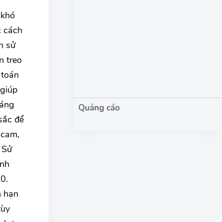
 khó
c cách
n sử
n treo
 toán
 giúp
oáng
sắc để
 cam,
 Sử
Ánh
0.
h hạn
tùy