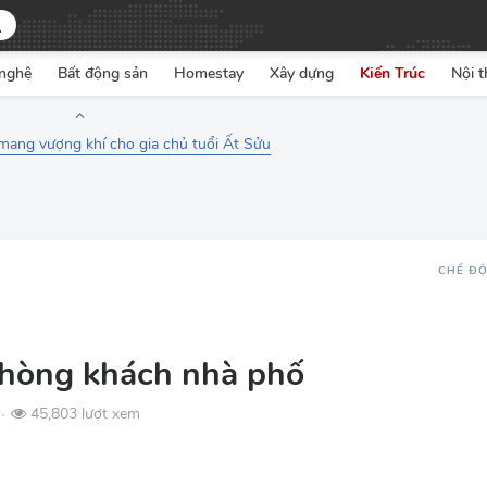
nghệ
Bất động sản
Homestay
Xây dựng
Kiến Trúc
Nội t
ang vượng khí cho gia chủ tuổi Ất Sửu
CHẾ Đ
phòng khách nhà phố
45,803 lượt xem
●