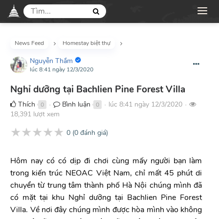
News Feed
Homestay biệt thự
Nguyễn Thắm
lúc 8:41 ngày 12/3/2020
Nghỉ dưỡng tại Bachlien Pine Forest Villa
Thích
Bình luận
lúc 8:41 ngày 12/3/2020
0
0
●
●
●
18,391 lượt xem
★
★
★
★
★
0
(
0
đánh giá)
Hôm nay có có dịp đi chơi cùng mấy người bạn làm
trong kiến trúc NEOAC Việt Nam, chỉ mất 45 phút di
chuyển từ trung tâm thành phố Hà Nội chúng mình đã
có mặt tại khu Nghỉ dưỡng tại Bachlien Pine Forest
Villa. Về nơi đây chúng mình được hòa mình vào không