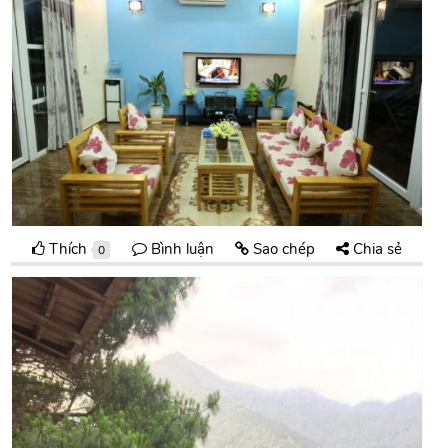
Thích
Bình luận
Sao chép
Chia sẻ
0