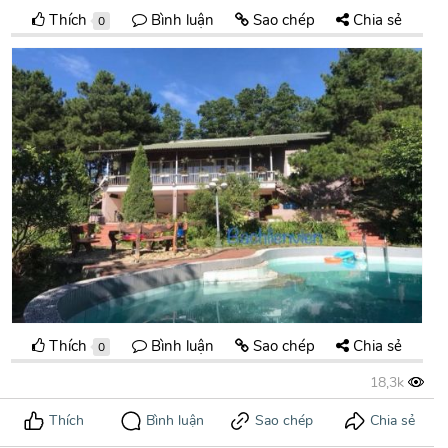
Thích
Bình luận
Sao chép
Chia sẻ
0
Thích
Bình luận
Sao chép
Chia sẻ
0