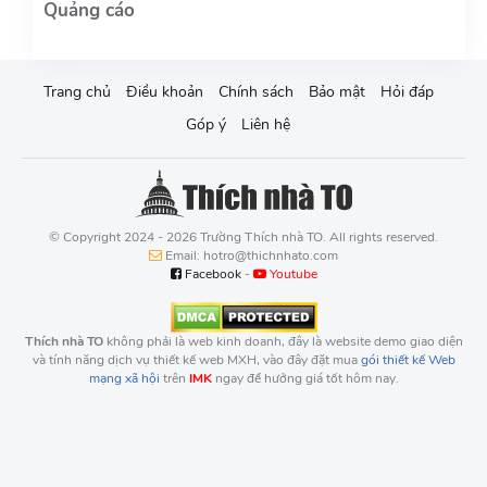
Trang chủ
Điều khoản
Chính sách
Bảo mật
Hỏi đáp
Góp ý
Liên hệ
© Copyright 2024 - 2026 Trường Thích nhà TO. All rights reserved.
Email: hotro@thichnhato.com
Facebook
-
Youtube
Thích nhà TO
không phải là web kinh doanh, đây là website demo giao diện
và tính năng dịch vụ thiết kế web MXH, vào đây đặt mua
gói thiết kế Web
mạng xã hội
trên
IMK
ngay để hưởng giá tốt hôm nay.