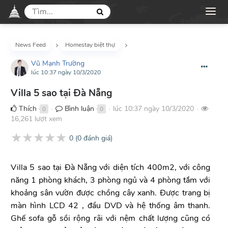
News Feed
Homestay biệt thự
Vũ Mạnh Trường
lúc 10:37 ngày 10/3/2020
Villa 5 sao tại Đà Nẵng
Thích
Bình luận
lúc 10:37 ngày 10/3/2020
0
0
●
●
●
16,261 lượt xem
★
★
★
★
★
0
(
0
đánh giá)
Villa 5 sao tại Đà Nẵng với diện tích 400m2, với công
năng 1 phòng khách, 3 phòng ngủ và 4 phòng tắm với
khoảng sân vườn được chồng cây xanh. Được trang bị
màn hình LCD 42 , đầu DVD và hệ thống âm thanh.
Ghế sofa gỗ sồi rộng rãi với nệm chất lượng cũng có