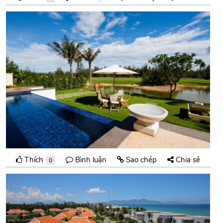
Thích
Bình luận
Sao chép
Chia sẻ
0