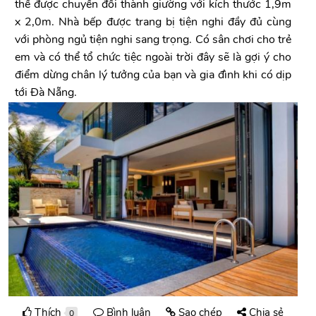
thể được chuyển đổi thành giường với kích thước 1,9m
x 2,0m. Nhà bếp được trang bị tiện nghi đầy đủ cùng
với phòng ngủ tiện nghi sang trọng. Có sân chơi cho trẻ
em và có thể tổ chức tiệc ngoài trời đây sẽ là gợi ý cho
điểm dừng chân lý tưởng của bạn và gia đình khi có dịp
tới Đà Nẵng.
Thích
Bình luận
Sao chép
Chia sẻ
0